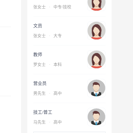
张女士
·
中专/技校
文员
张女士
·
大专
教师
罗女士
·
本科
营业员
男先生
·
高中
技工/普工
马先生
·
高中