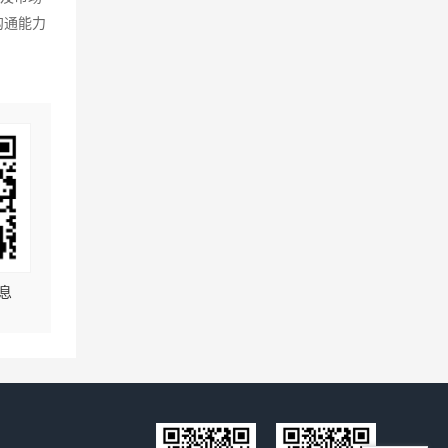
沟通能力
息