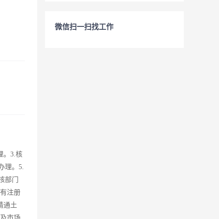
微信扫一扫找工作
。3.核
理。5.
核部门
，有注册
精通土
息及市场