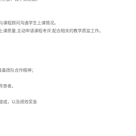
责与课程顾问沟通学生上课情况。
上课质量,主动申请课程考评,配合相关的教学质监工作。
具备团队合作精神；
背景者。
的提成，以及绩效奖金