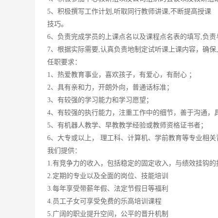
5、积极撰写工作计划,听取同行教师讲课,不断提高授课
技巧。
6、负责完成学员的上课点名以及课程点名表的填写,负
7、根据实际需要,认真负责地制定试听课上课内容，确保
任职要求：
1、热爱教育事业，喜欢孩子，有爱心，有耐心 ；
2、具有亲和力，开朗外向，普通话标准；
3、有较强的学习能力和学习愿望；
4、有较强的执行能力，注重工作中的细节，善于沟通，
5、有机器人教学、早教教学经验或教师资格证书者；
6、大专或以上， 理工科、计算机、学前教育等专业相关
我们提供：
1.有竞争力的收入，包括稳定的固定收入，与绩效挂钩
2.定期的专业以及全面的岗位、技能培训
3.每年享受带薪年假、法定节假日等福利
4.员工子女可享受免费的乐高培训课程
5.广阔的职业提升空间，公平的晋升机制