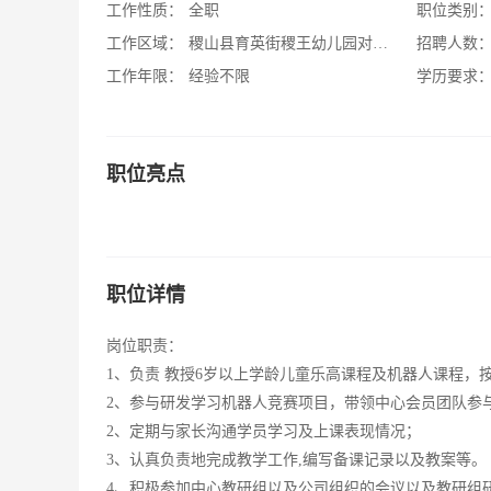
工作性质：
全职
职位类别
工作区域：
稷山县育英街稷王幼儿园对面5+2乐高机器
招聘人数
工作年限：
经验不限
学历要求
职位亮点
职位详情
岗位职责：
1、负责 教授6岁以上学龄儿童乐高课程及机器人课程
2、参与研发学习机器人竞赛项目，带领中心会员团队参
2、定期与家长沟通学员学习及上课表现情况；
3、认真负责地完成教学工作,编写备课记录以及教案等。
4、积极参加中心教研组以及公司组织的会议以及教研组