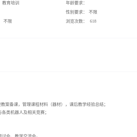
：
教育培训
年龄要求：
：
性别要求：
不限
：
不限
浏览次数：
618
，按教案备课，管理课程材料（器材），课后教学经验总结；
与各类机器人及相关竞赛；
研讨会、教学交流会。